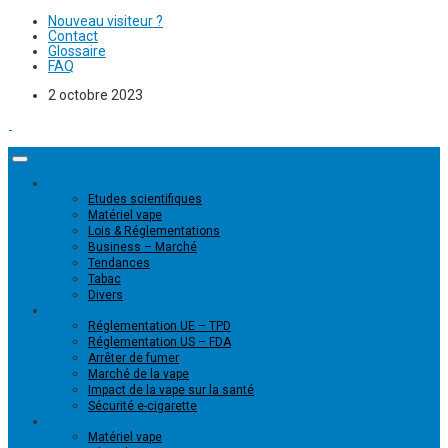
Nouveau visiteur ?
Contact
Glossaire
FAQ
2 octobre 2023
Actualités
Etudes scientifiques
Matériel vape
Lois & Réglementations
Business – Marché
Tendances
Tabac
Divers
Dossiers
Réglementation UE – TPD
Réglementation US – FDA
Arrêter de fumer
Marché de la vape
Impact de la vape sur la santé
Sécurité e-cigarette
Produits
Matériel vape