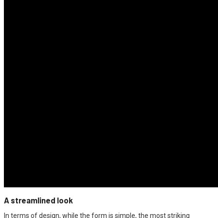
A streamlined look
In terms of design, while the form is simple, the most striking