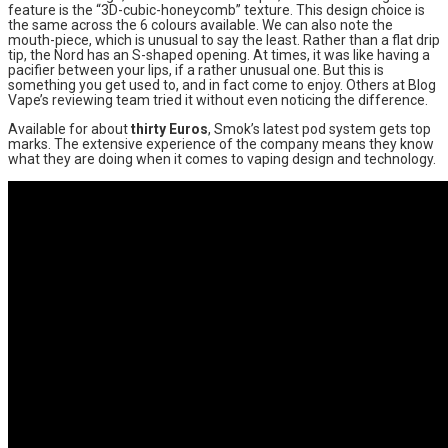
feature is the “3D-cubic-honeycomb” texture. This design choice is
the same across the 6 colours available. We can also note the
mouth-piece, which is unusual to say the least. Rather than a flat drip
tip, the Nord has an S-shaped opening. At times, it was like having a
pacifier between your lips, if a rather unusual one. But this is
something you get used to, and in fact come to enjoy. Others at Blog
Vape’s reviewing team tried it without even noticing the difference.
Available for about
thirty Euros
, Smok’s latest pod system gets top
marks. The extensive experience of the company means they know
what they are doing when it comes to vaping design and technology.