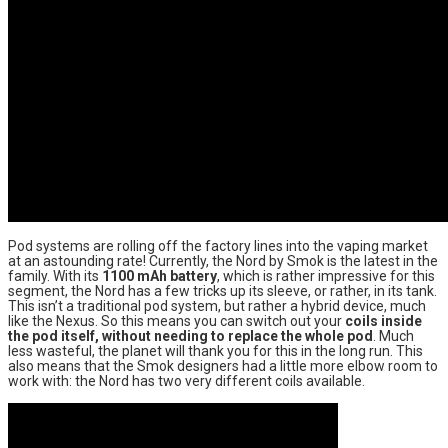
Pod systems are rolling off the factory lines into the vaping market
at an astounding rate! Currently, the Nord by Smok is the latest in the
family. With its
1100 mAh battery
, which is rather impressive for this
segment, the Nord has a few tricks up its sleeve, or rather, in its tank.
This isn’t a traditional pod system, but rather a hybrid device, much
like the Nexus. So this means you can switch out your
coils
inside
the pod itself, without needing to replace the whole pod
. Much
less wasteful, the planet will thank you for this in the long run. This
also means that the Smok designers had a little more elbow room to
work with: the Nord has two very different coils available.