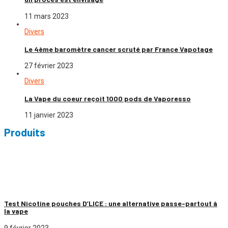
11 mars 2023
Divers
Le 4ème baromètre cancer scruté par France Vapotage
27 février 2023
Divers
La Vape du coeur reçoit 1000 pods de Vaporesso
11 janvier 2023
Produits
BlogVape effectue tout au long de l’année des
tests de cigarettes
électroniques
et des
tests de e-liquides
. Les
dernières cigarettes
électroniques
du moment et les
meilleurs e-liquides
sont à
retrouver ici
.
Test Nicotine pouches D’LICE : une alternative passe-partout à
la vape
9 février 2023