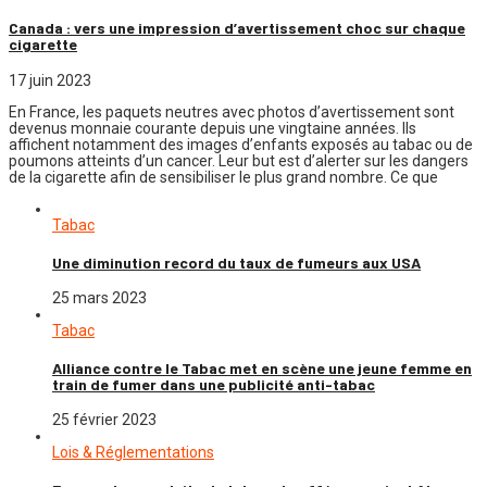
Canada : vers une impression d’avertissement choc sur chaque
cigarette
17 juin 2023
En France, les paquets neutres avec photos d’avertissement sont
devenus monnaie courante depuis une vingtaine années. Ils
affichent notamment des images d’enfants exposés au tabac ou de
poumons atteints d’un cancer. Leur but est d’alerter sur les dangers
de la cigarette afin de sensibiliser le plus grand nombre. Ce que
Tabac
Une diminution record du taux de fumeurs aux USA
25 mars 2023
Tabac
Alliance contre le Tabac met en scène une jeune femme en
train de fumer dans une publicité anti-tabac
25 février 2023
Lois & Réglementations