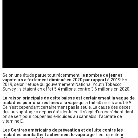
Selon une étude parue tout récemment,
le nombre de jeunes
vapoteurs a fortement diminué en 2020 par rapport à 2019
. En
2019, selon l’étude du gouvernement National Youth Tobacco
Survey, ils étaient en effet 5,4 millions, contre 3,6 millions en 2020.
La raison principale de cette baisse est certainement la vague de
maladies pulmonaires liées à la vape
qui a fait 60 morts aux USA.
Ce n’est cependant certainement pas la seule. La cause des décès
dus au vapotage a depuis été identifiée. Il s’agit d’un ingrédient dont
on se sert pour couper les e-liquides au cannabis : l’acétate de
vitamine E.
Les Centres américains de prévention et de lutte contre les
maladies combattent activement le vapotage
. Leur directeur