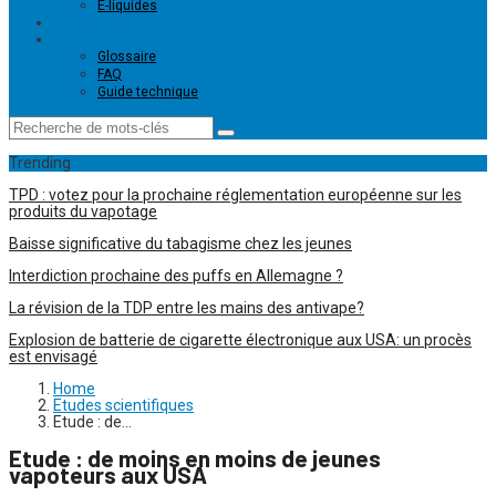
E-liquides
Magasins de vape
Ressources
Glossaire
FAQ
Guide technique
Trending
TPD : votez pour la prochaine réglementation européenne sur les
produits du vapotage
Baisse significative du tabagisme chez les jeunes
Interdiction prochaine des puffs en Allemagne ?
La révision de la TDP entre les mains des antivape?
Explosion de batterie de cigarette électronique aux USA: un procès
est envisagé
Home
Etudes scientifiques
Etude : de…
Etude : de moins en moins de jeunes
vapoteurs aux USA