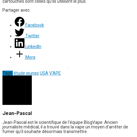
cartouches sont celles qu’ils utilisent le plus.
Partager avec
Facebook
Twitter
LinkedIn
More
Tags:
étude
jeunes
USA
V'APE
Jean-Pascal
Jean-Pascal est le scientifique de l'équipe BlogVape. Ancien
journaliste médical, il a trouvé dans la vape un moyen d'arrêter de
fumer qu'il souhaite désormais transmettre.