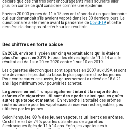
déclare que ces chiffres sont encourageants mais souhaite aller
plus loin contre ce qu’il considère comme une épidémie.
Environ 20 000 jeunes de 11 à 18 ans ont répondu à un questionnaire
qui leur demandait s’ils avaient vapoté dans les 30 derniers jours. Le
questionnaire a été mené avant la pandémie de
Covid-19
et cette
dernière n’a donc pas interféré sur les résultats.
Des chiffres en forte baisse
En 2020, environ 1 lycéen sur cinq vapotait alors qu’ils étaient
plus d’un quart en 2019
. Et pour les élèves âgés de 11 à 14 ans, le
résultat est de 1 sur 20 en 2020 contre 1 sur 10 en 2019.
Les cigarettes électroniques sont apparues en 2007 aux USA et sont
vite devenues le produit du tabac le plus populaire chez les jeunes.
Pour contrecarrer ce succès, le gouvernement a relevé de 18 à 21
ans l’âge minimum pour pouvoir les acheter.
Le gouvernement Trump a également interdit la majorité des
arômes d’e-cigarettes utilisant des « pods » ainsi que les goûts
autres que tabac et menthol
. En revanche, la totalité des arômes
reste autorisée pour les vapoteuses à réservoir rechargeables, peu
utilisées par les jeunes.
Selon l’enquête,
83 % des jeunes vapoteurs utilisent des arômes
.
Ce chiffre est de 74 % pour les utilisateurs de cigarettes
électroniques âgés de 11 à 14 ans. Enfin, les vapoteuses à