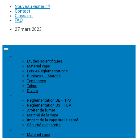
Nouveau visiteur ?
Contact
Glossaire
FAQ
27 mars 2023
Actualités
Etudes scientifiques
Matériel vape
Lois & Réglementations
Business – Marché
Tendances
Tabac
Divers
Dossiers
Réglementation UE – TPD
Réglementation US – FDA
Arrêter de fumer
Marché de la vape
Impact de la vape sur la santé
Sécurité e-cigarette
Produits
Matériel vape