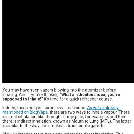
You may have seen
vapers
blowing into the atomizer before
inhaling.
And if
you’re thinking
“What a ridiculous idea, you’re
supposed to inhale!”
it’s time for a quick refresher course.
Indeed, this is not just some trivial technique.
As we’ve already
mentioned on
BlogVape
,
there are two ways to inhale
vapour
. There
is direct inhalation, like through a large pipe, for example, and then
there is indirect inhalation, known as Mouth to Lung (MTL). The latter
is similar to the way one smokes a traditional cigarette.