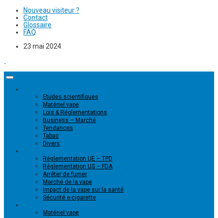
Nouveau visiteur ?
Contact
Glossaire
FAQ
23 mai 2024
Actualités
Etudes scientifiques
Matériel vape
Lois & Réglementations
Business – Marché
Tendances
Tabac
Divers
Dossiers
Réglementation UE – TPD
Réglementation US – FDA
Arrêter de fumer
Marché de la vape
Impact de la vape sur la santé
Sécurité e-cigarette
Produits
Matériel vape