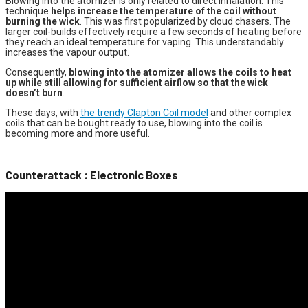
Blowing into the atomizer is only related to direct inhalation. This
technique
helps increase the temperature of the coil without
burning the wick
.
This was first popularized by cloud chasers. The
larger
coil-
builds effectively require a few seconds of heating before
they
reach an ideal temperature for vaping
. This understandably
increases the vapour output.
Consequently,
blowing into the atomizer allows the coils to heat
up while still allowing for sufficient airflow so that the wick
doesn’t burn
.
These days, with
the trendy Clapton Coil model
and other complex
coils that can be bought ready to use, blowing into the coil is
becoming more and more useful.
Counterattack
:
Electronic
Boxes