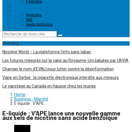
E-liquides
Magasins de vape
Ressources
Glossaire
FAQ
Guide technique
Trending
Nicotine World – La plateforme l’info sans tabac
Les futures mesures sur la vape au Royaume-Uni saluées par UKVIA
Changer le nom d’EVALI pour lutter contre la désinformation
Vape en Serbie : la cigarette électronique interdite aux mineurs
Le vapotage au Canada en hausse chez les jeunes
Home
Business - Marché
E-liquide : V’APE…
E-liquide : V’APE lance une nouvelle gamme
aux sels de nicotine sans acide benzoïque