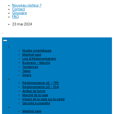
Nouveau visiteur ?
Contact
Glossaire
FAQ
23 mai 2024
Actualités
Etudes scientifiques
Matériel vape
Lois & Réglementations
Business – Marché
Tendances
Tabac
Divers
Dossiers
Réglementation UE – TPD
Réglementation US – FDA
Arrêter de fumer
Marché de la vape
Impact de la vape sur la santé
Sécurité e-cigarette
Produits
Matériel vape