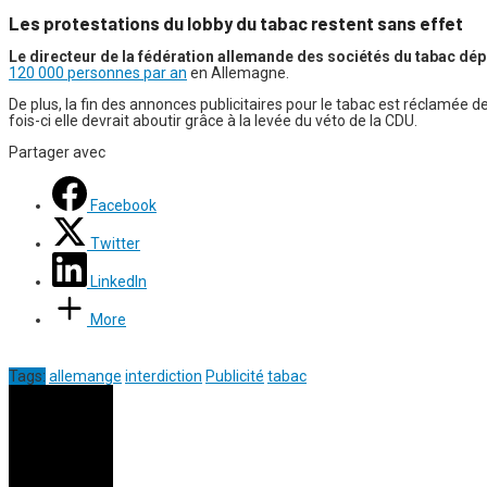
Les protestations du lobby du tabac restent sans effet
Le directeur de la fédération allemande des sociétés du tabac déplor
120 000 personnes par an
en Allemagne.
De plus, la fin des annonces publicitaires pour le tabac est réclamée
fois-ci elle devrait aboutir grâce à la levée du véto de la CDU.
Partager avec
Facebook
Twitter
LinkedIn
More
Tags:
allemange
interdiction
Publicité
tabac