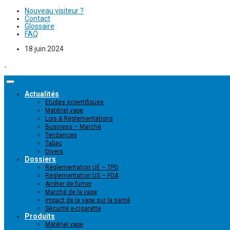
Nouveau visiteur ?
Contact
Glossaire
FAQ
18 juin 2024
Actualités
Etudes scientifiques
Matériel vape
Lois & Réglementations
Business – Marché
Tendances
Tabac
Divers
Dossiers
Réglementation UE – TPD
Réglementation US – FDA
Arrêter de fumer
Marché de la vape
Impact de la vape sur la santé
Sécurité e-cigarette
Produits
Matériel vape