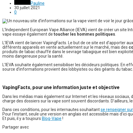
Pauline
30 juillet 2021
0
L’Independent European Vape Alliance (IEVA) vient de créer un site Inte
vape essaye également de
toucher les hommes politiques
.
L’IEVA vient de lancer VapingFacts. Le but de ce site est d’apporter a
différents appareils en vente actuellement sur le marché, mais des
co
produits de tabac chauffé dans le sevrage tabagique est bien explicit
moins dangereuse pour la santé.
L’IEVA souhaite également sensibiliser les décideurs politiques. En eff
source d’informations provient des lobbyistes ou des géants du tabac.
VapingFacts, pour une information juste et objective
Dans les médias mais également sur Internet et les réseaux sociaux
charge des dossiers sur la vape sont souvent discordants. D’ailleurs, l
Dans ces conditions, pour les internautes souhaitant
se renseigner sur
Pour l’instant, seule une version en anglais est accessible mais d’ici q
Et puis, il y a toujours
Blog-Vape
!
Partager avec