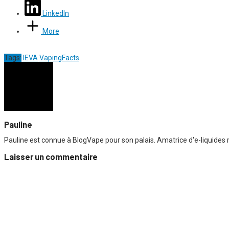
LinkedIn
More
Tags:
IEVA
VapingFacts
Pauline
Pauline est connue à BlogVape pour son palais. Amatrice d'e-liquides r
Laisser un commentaire