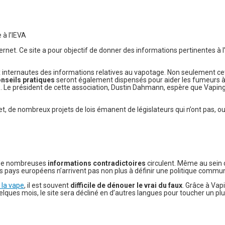
rnet. Ce site a pour objectif de donner des informations pertinentes à l’e
ux internautes des informations relatives au vapotage. Non seulement ce
nseils pratiques
seront également dispensés pour aider les fumeurs à ar
é. Le président de cette association, Dustin Dahmann, espère que Vaping
et, de nombreux projets de lois émanent de législateurs qui n’ont pas, o
, de nombreuses
informations contradictoires
circulent. Même au sein 
es pays européens n’arrivent pas non plus à définir une politique commun
 la vape
, il est souvent
difficile de dénouer le vrai du faux
. Grâce à Vap
uelques mois, le site sera décliné en d’autres langues pour toucher un plu