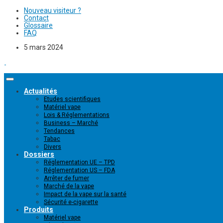
Nouveau visiteur ?
Contact
Glossaire
FAQ
5 mars 2024
Actualités
Etudes scientifiques
Matériel vape
Lois & Réglementations
Business – Marché
Tendances
Tabac
Divers
Dossiers
Réglementation UE – TPD
Réglementation US – FDA
Arrêter de fumer
Marché de la vape
Impact de la vape sur la santé
Sécurité e-cigarette
Produits
Matériel vape