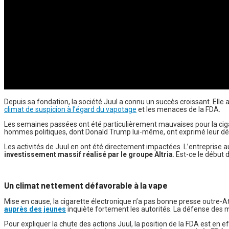
Depuis sa fondation, la société Juul a connu un succès croissant. Elle 
climat de suspicion à l’égard du vapotage
et les menaces de la FDA.
Les semaines passées ont été particulièrement mauvaises pour la ciga
hommes politiques, dont Donald Trump lui-même, ont exprimé leur défi
Les activités de Juul en ont été directement impactées. L’entreprise a
investissement massif réalisé par le groupe Altria
. Est-ce le début 
Un climat nettement défavorable à la vape
Mise en cause, la cigarette électronique n’a pas bonne presse outre-A
auprès des jeunes
inquiète fortement les autorités. La défense des mi
Pour expliquer la chute des actions Juul, la position de la FDA est en e