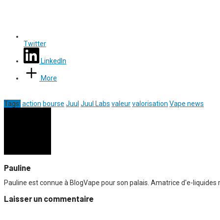
Twitter
LinkedIn
More
Tags:
action
bourse
Juul
Juul Labs
valeur
valorisation
Vape news
Pauline
Pauline est connue à BlogVape pour son palais. Amatrice d'e-liquides r
Laisser un commentaire