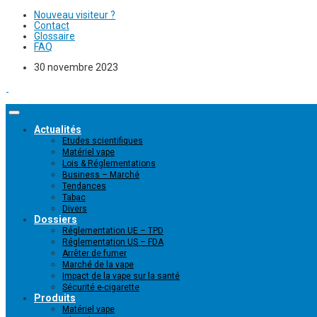
Nouveau visiteur ?
Contact
Glossaire
FAQ
30 novembre 2023
Actualités
Etudes scientifiques
Matériel vape
Lois & Réglementations
Business – Marché
Tendances
Tabac
Divers
Dossiers
Réglementation UE – TPD
Réglementation US – FDA
Arrêter de fumer
Marché de la vape
Impact de la vape sur la santé
Sécurité e-cigarette
Produits
Matériel vape