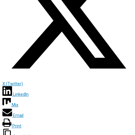
X (Twitter)
LinkedIn
Mix
Email
Print