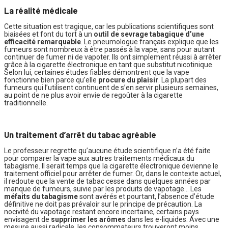
La réalité médicale
Cette situation est tragique, car les publications scientifiques sont
biaisées et font du tort à un
outil de sevrage tabagique d’une
efficacité remarquable
. Le pneumologue français explique que les
fumeurs sont nombreux à être passés à la vape, sans pour autant
continuer de fumer ni de vapoter. Ils ont simplement réussi à arrêter
grâce à la cigarette électronique en tant que substitut nicotinique.
Selon lui, certaines études fiables démontrent que la vape
fonctionne bien parce qu’elle
procure du plaisir
. La plupart des
fumeurs qui l’utilisent continuent de s’en servir plusieurs semaines,
au point de ne plus avoir envie de regoûter à la cigarette
traditionnelle.
Un traitement d’arrêt du tabac agréable
Le professeur regrette qu’aucune étude scientifique n’a été faite
pour comparer la vape aux autres traitements médicaux du
tabagisme. Il serait temps que la cigarette électronique devienne le
traitement officiel pour arrêter de fumer. Or, dans le contexte actuel,
il redoute que la vente de tabac cesse dans quelques années par
manque de fumeurs, suivie par les produits de vapotage… Les
méfaits du tabagisme
sont avérés et pourtant, l’absence d’étude
définitive ne doit pas prévaloir sur le principe de précaution. La
nocivité du vapotage restant encore incertaine, certains pays
envisagent de
supprimer les arômes
dans les e-liquides. Avec une
mesure aussi radicale, les consommateurs trouveront moins