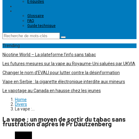
E-liquides
Magasins de vape
Ressources
Glossaire
FAQ
Guide technique
Trending
Nicotine World – La plateforme l’info sans tabac
Les futures mesures sur la vape au Royaume-Uni saluées par UKVIA
Changer le nom d’EVALI pour lutter contre la désinformation
Vape en Serbie : la cigarette électronique interdite aux mineurs
Le vapotage au Canada en hausse chez les jeunes
Home
Divers
La vape :…
La vape : un moyen de sortir du tabac sans
frustration d’après le Pr Dautzenberg