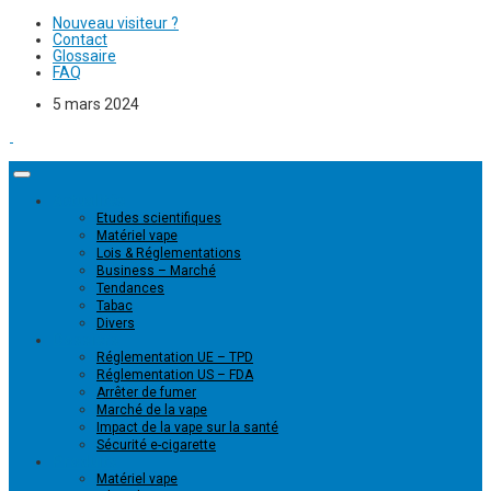
Nouveau visiteur ?
Contact
Glossaire
FAQ
5 mars 2024
Actualités
Etudes scientifiques
Matériel vape
Lois & Réglementations
Business – Marché
Tendances
Tabac
Divers
Dossiers
Réglementation UE – TPD
Réglementation US – FDA
Arrêter de fumer
Marché de la vape
Impact de la vape sur la santé
Sécurité e-cigarette
Produits
Matériel vape