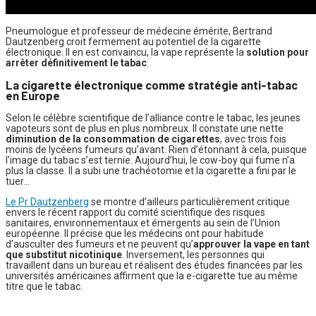
Pneumologue et professeur de médecine émérite, Bertrand
Dautzenberg croit fermement au potentiel de la cigarette
électronique. Il en est convaincu, la vape représente la
solution pour
arrêter définitivement le tabac
.
La cigarette électronique comme stratégie anti-tabac
en Europe
Selon le célèbre scientifique de l’alliance contre le tabac, les jeunes
vapoteurs sont de plus en plus nombreux. Il constate une nette
diminution de la consommation de cigarettes
, avec trois fois
moins de lycéens fumeurs qu’avant. Rien d’étonnant à cela, puisque
l’image du tabac s’est ternie. Aujourd’hui, le cow-boy qui fume n’a
plus la classe. Il a subi une trachéotomie et la cigarette a fini par le
tuer…
Le Pr Dautzenberg
se montre d’ailleurs particulièrement critique
envers le récent rapport du comité scientifique des risques
sanitaires, environnementaux et émergents au sein de l’Union
européenne. Il précise que les médecins ont pour habitude
d’ausculter des fumeurs et ne peuvent qu’
approuver la vape en tant
que substitut nicotinique
. Inversement, les personnes qui
travaillent dans un bureau et réalisent des études financées par les
universités américaines affirment que la e-cigarette tue au même
titre que le tabac.