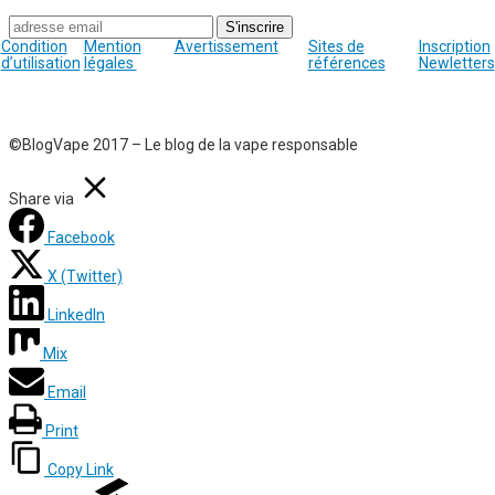
Condition
Mention
Avertissement
Sites de
Inscription
d’utilisation
légales
références
Newletters
©BlogVape 2017 – Le blog de la vape responsable
Share via
Facebook
X (Twitter)
LinkedIn
Mix
Email
Print
Copy Link