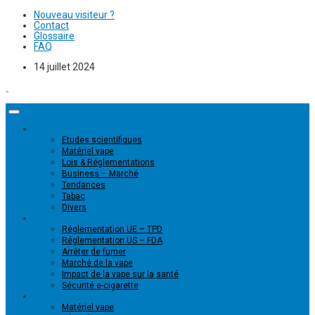
Nouveau visiteur ?
Contact
Glossaire
FAQ
14 juillet 2024
Actualités
Etudes scientifiques
Matériel vape
Lois & Réglementations
Business – Marché
Tendances
Tabac
Divers
Dossiers
Réglementation UE – TPD
Réglementation US – FDA
Arrêter de fumer
Marché de la vape
Impact de la vape sur la santé
Sécurité e-cigarette
Produits
Matériel vape