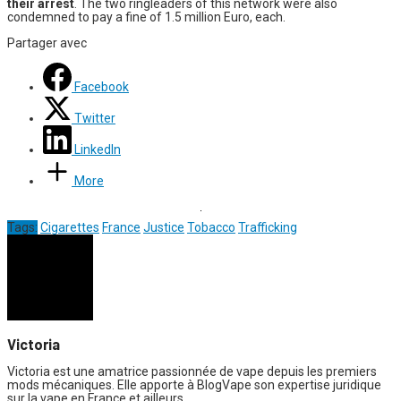
their arrest
. The two ringleaders of this network were also
condemned to pay a fine of 1.5 million Euro, each.
Partager avec
Facebook
Twitter
LinkedIn
More
Tags:
Cigarettes
France
Justice
Tobacco
Trafficking
Victoria
Victoria est une amatrice passionnée de vape depuis les premiers
mods mécaniques. Elle apporte à BlogVape son expertise juridique
sur la vape en France et ailleurs.