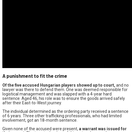
A punishment to fit the crime
Of the five accused Hungarian players showed up to court,
and no
lawyer was there to defend them. One was deemed responsible for
logistical management and was slapped with a 4-year hard
sentence. Aged 46, his role was to ensure the goods arrived safely
after their East-to-West journey.
The individual determined as the ordering party received a sentence
of 6 years. Three other trafficking professionals, who had limited
involvement, got an 18-month sentence.
Given none of the accused were present,
a warrant was issued for