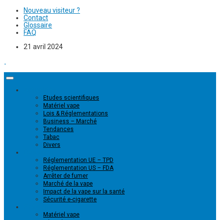
Nouveau visiteur ?
Contact
Glossaire
FAQ
21 avril 2024
Actualités
Etudes scientifiques
Matériel vape
Lois & Réglementations
Business – Marché
Tendances
Tabac
Divers
Dossiers
Réglementation UE – TPD
Réglementation US – FDA
Arrêter de fumer
Marché de la vape
Impact de la vape sur la santé
Sécurité e-cigarette
Produits
Matériel vape