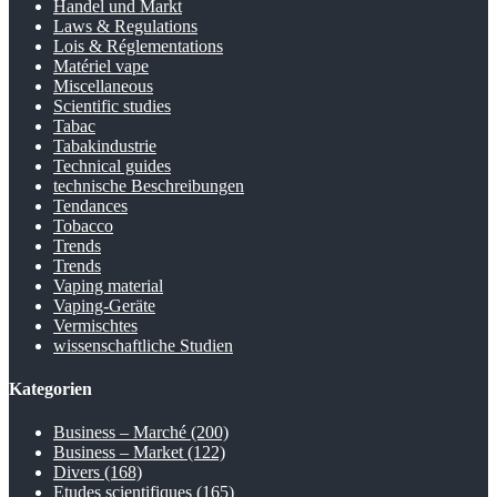
Handel und Markt
Laws & Regulations
Lois & Réglementations
Matériel vape
Miscellaneous
Scientific studies
Tabac
Tabakindustrie
Technical guides
technische Beschreibungen
Tendances
Tobacco
Trends
Trends
Vaping material
Vaping-Geräte
Vermischtes
wissenschaftliche Studien
Kategorien
Business – Marché
(200)
Business – Market
(122)
Divers
(168)
Etudes scientifiques
(165)