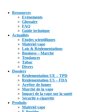
Ressources
Evènements
Glossaire
FAQ
Guide technique
Actualités
Etudes scientifiques
Matériel vape
Lois & Réglementations
Business – Marché
Tendances
Tabac
Divers
Dossiers
Réglementation UE – TPD
Réglementation US – FDA
Arrêter de fumer
Marché de la vape
Impact de la vape sur la santé
Sécurité e-cigarette
Produits
Matériel vape
E-liquides