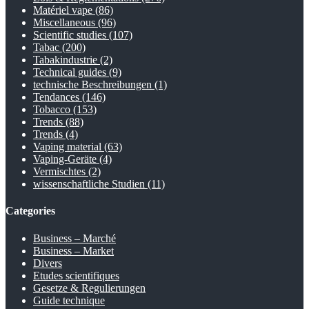
Matériel vape
(86)
Miscellaneous
(96)
Scientific studies
(107)
Tabac
(200)
Tabakindustrie
(2)
Technical guides
(9)
technische Beschreibungen
(1)
Tendances
(146)
Tobacco
(153)
Trends
(88)
Trends
(4)
Vaping material
(63)
Vaping-Geräte
(4)
Vermischtes
(2)
wissenschaftliche Studien
(11)
Categories
Business – Marché
Business – Market
Divers
Etudes scientifiques
Gesetze & Regulierungen
Guide technique