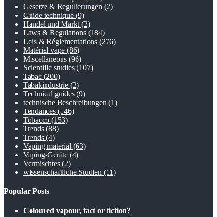
Gesetze & Regulierungen
(2)
Guide technique
(9)
Handel und Markt
(2)
Laws & Regulations
(184)
Lois & Réglementations
(276)
Matériel vape
(86)
Miscellaneous
(96)
Scientific studies
(107)
Tabac
(200)
Tabakindustrie
(2)
Technical guides
(9)
technische Beschreibungen
(1)
Tendances
(146)
Tobacco
(153)
Trends
(88)
Trends
(4)
Vaping material
(63)
Vaping-Geräte
(4)
Vermischtes
(2)
wissenschaftliche Studien
(11)
Popular Posts
Coloured vapour, fact or fiction?