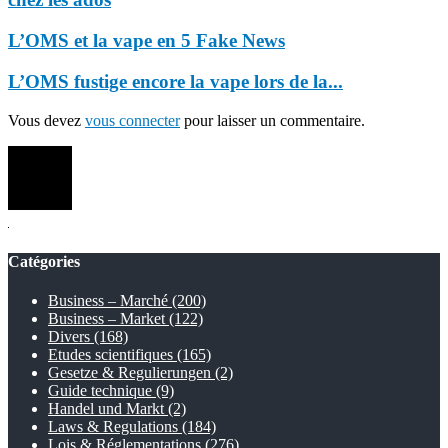
L’OMS et la vape en 5 Fake News
L’OMS fustige encore la vape lors de la...
Vous devez
vous connecter
pour laisser un commentaire.
Catégories
Business – Marché
(200)
Business – Market
(122)
Divers
(168)
Etudes scientifiques
(165)
Gesetze & Regulierungen
(2)
Guide technique
(9)
Handel und Markt
(2)
Laws & Regulations
(184)
Lois & Réglementations
(276)