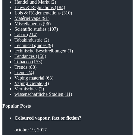
Handel und Markt
(2)
Laws & Regulations
(184)
Lois & Réglementations
(310)
Matériel vape
(91)
Miscellaneous
(96)
Scientific studies
(107)
Tabac
(214)
Tabakindustrie
(2)
Technical guides
(9)
technische Beschreibungen
(1)
Tendances
(158)
Tobacco
(153)
Trends
(88)
Trends
(4)
Vaping material
(63)
Vaping-Geräte
(4)
Vermischtes
(2)
wissenschaftliche Studien
(11)
Popular Posts
Coloured vapour, fact or fiction?
octobre 19, 2017