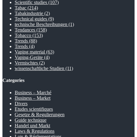
Scientific studies
(107)
Tabac
(214)
Tabakindustrie
(2)
Technical guides
(9)
technische Beschreibungen
(1)
Tendances
(158)
Tobacco
(153)
Trends
(88)
Trends
(4)
Vaping material
(63)
Vaping-Geräte
(4)
Vermischtes
(2)
wissenschaftliche Studien
(11)
Categories
Business – Marché
Business – Market
Divers
Etudes scientifiques
Gesetze & Regulierungen
Guide technique
Handel und Markt
Laws & Regulations
Lois & Réglementations