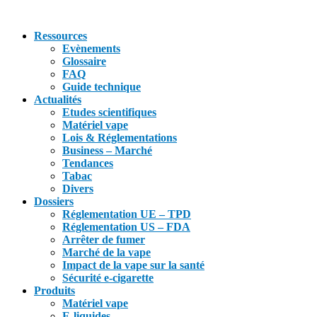
Ressources
Evènements
Glossaire
FAQ
Guide technique
Actualités
Etudes scientifiques
Matériel vape
Lois & Réglementations
Business – Marché
Tendances
Tabac
Divers
Dossiers
Réglementation UE – TPD
Réglementation US – FDA
Arrêter de fumer
Marché de la vape
Impact de la vape sur la santé
Sécurité e-cigarette
Produits
Matériel vape
E-liquides