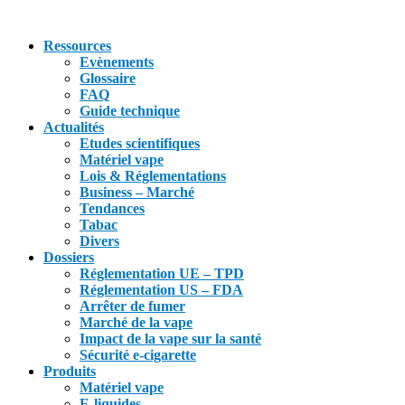
Ressources
Evènements
Glossaire
FAQ
Guide technique
Actualités
Etudes scientifiques
Matériel vape
Lois & Réglementations
Business – Marché
Tendances
Tabac
Divers
Dossiers
Réglementation UE – TPD
Réglementation US – FDA
Arrêter de fumer
Marché de la vape
Impact de la vape sur la santé
Sécurité e-cigarette
Produits
Matériel vape
E-liquides