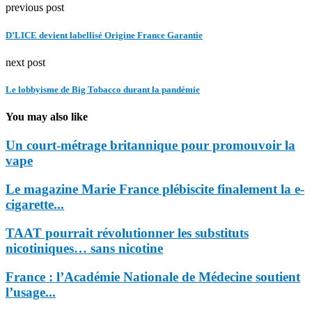
previous post
D’LICE devient labellisé Origine France Garantie
next post
Le lobbyisme de Big Tobacco durant la pandémie
You may also like
Un court-métrage britannique pour promouvoir la
vape
Le magazine Marie France plébiscite finalement la e-
cigarette...
TAAT pourrait révolutionner les substituts
nicotiniques… sans nicotine
France : l’Académie Nationale de Médecine soutient
l’usage...