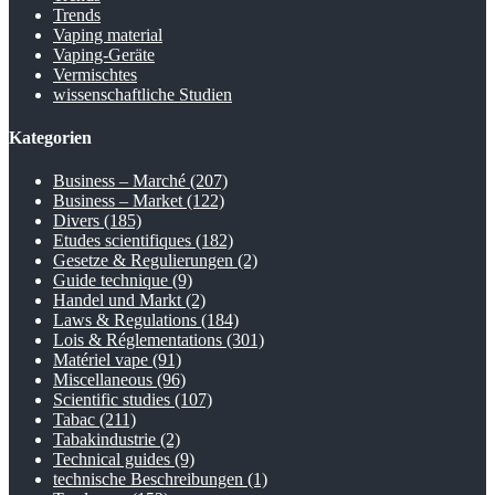
Trends
Vaping material
Vaping-Geräte
Vermischtes
wissenschaftliche Studien
Kategorien
Business – Marché
(207)
Business – Market
(122)
Divers
(185)
Etudes scientifiques
(182)
Gesetze & Regulierungen
(2)
Guide technique
(9)
Handel und Markt
(2)
Laws & Regulations
(184)
Lois & Réglementations
(301)
Matériel vape
(91)
Miscellaneous
(96)
Scientific studies
(107)
Tabac
(211)
Tabakindustrie
(2)
Technical guides
(9)
technische Beschreibungen
(1)