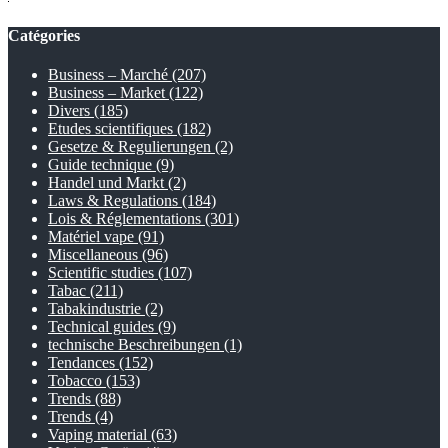
Catégories
Business – Marché
(207)
Business – Market
(122)
Divers
(185)
Etudes scientifiques
(182)
Gesetze & Regulierungen
(2)
Guide technique
(9)
Handel und Markt
(2)
Laws & Regulations
(184)
Lois & Réglementations
(301)
Matériel vape
(91)
Miscellaneous
(96)
Scientific studies
(107)
Tabac
(211)
Tabakindustrie
(2)
Technical guides
(9)
technische Beschreibungen
(1)
Tendances
(152)
Tobacco
(153)
Trends
(88)
Trends
(4)
Vaping material
(63)