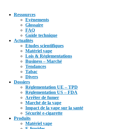
Ressources
Evènements
Glossaire
FAQ
Guide technique
Actualités
Etudes scientifiques
Matériel vape
Lois & Réglementations
Business – Marché
Tendances
Tabac
Divers
Dossiers
Réglementation UE – TPD
Réglementation US – FDA
Arrêter de fumer
Marché de la vape
Impact de la vape sur la santé
Sécurité e-cigarette
Produits
Matériel vape
E-liquides