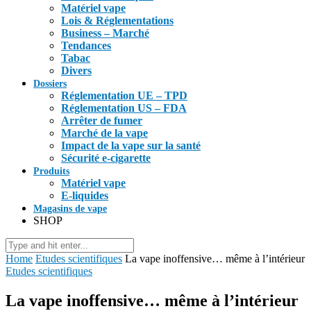
Matériel vape
Lois & Réglementations
Business – Marché
Tendances
Tabac
Divers
Dossiers
Réglementation UE – TPD
Réglementation US – FDA
Arrêter de fumer
Marché de la vape
Impact de la vape sur la santé
Sécurité e-cigarette
Produits
Matériel vape
E-liquides
Magasins de vape
SHOP
Home
Etudes scientifiques
La vape inoffensive… même à l’intérieur
Etudes scientifiques
La vape inoffensive… même à l’intérieur