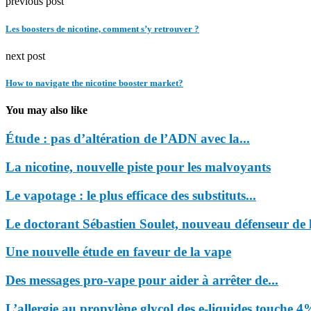
previous post
Les boosters de nicotine, comment s’y retrouver ?
next post
How to navigate the nicotine booster market?
You may also like
Étude : pas d’altération de l’ADN avec la...
La nicotine, nouvelle piste pour les malvoyants
Le vapotage : le plus efficace des substituts...
Le doctorant Sébastien Soulet, nouveau défenseur de l
Une nouvelle étude en faveur de la vape
Des messages pro-vape pour aider à arrêter de...
L’allergie au propylène glycol des e-liquides touche 4%