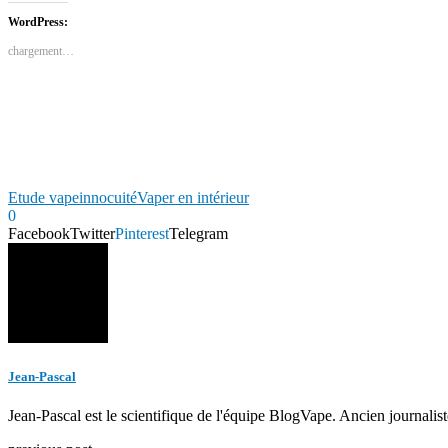
WordPress:
chargement…
Etude vape
innocuité
Vaper en intérieur
0
Facebook
Twitter
Pinterest
Telegram
Jean-Pascal
Jean-Pascal est le scientifique de l'équipe BlogVape. Ancien journalist